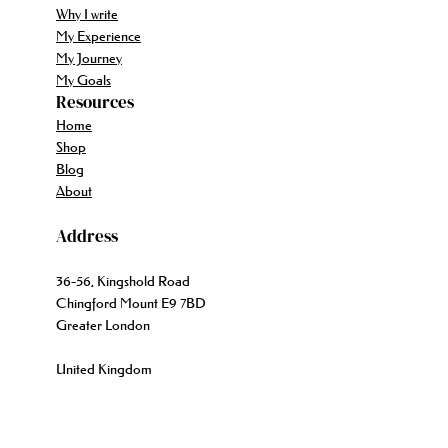
Why I write
My Experience
My Journey
My Goals
Resources
Home
Shop
Blog
About
Address
36-56, Kingshold Road
Chingford Mount E9 7BD
Greater London
United Kingdom